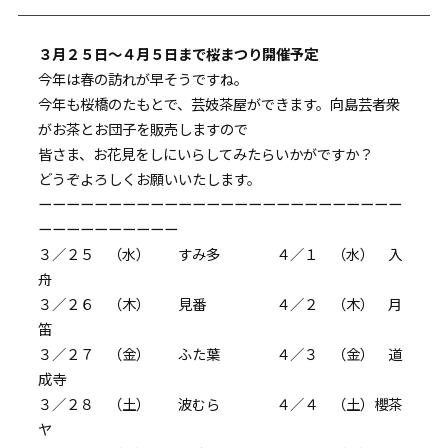
３月２５日～４月５日まで桜まつり開催予定
今年は春の訪れが早そうですね。
今年も桜橋のたもとで、芸妓茶屋ができます。向島芸者衆
がお茶とお団子を販売しますので
皆さま、お花見をしにいらしてみたらいかがですか？
どうぞよろしくお願いいたします。
ーーーーーーーーーーーーーーーーーーーーーーーーーー
ーーーーーーーーーー
３／２５ （水） すみ多 ４／１ （水） 入
舟
３／２６ （木） 見番 ４／２ （木） 月
笛
３／２７ （金） ふた葉 ４／３ （金） 道
成寺
３／２８ （土） 波むら ４／４ （土）櫻茶
ヤ