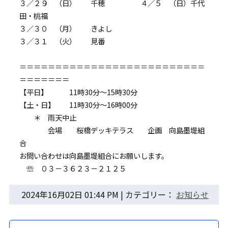
３／２９ （日） 千穂 ４／５ （日）千代
田・桃福
３／３０ （月） きよし
３／３１ （火） 見番
＝＝＝＝＝＝＝＝＝＝＝＝＝＝＝＝＝＝＝＝＝＝＝＝＝＝
＝＝＝＝＝＝＝
【平日】 11時30分～15時30分
【土・日】 11時30分～16時00分
＊ 雨天中止
会場 桜橋デッキテラス 企画 向島墨堤組
合
お問い合わせは向島墨堤組合にお願いします。
☏ ０３－３６２３－２１２５
2024年16月02日 01:44 PM | カテゴリー：
お知らせ